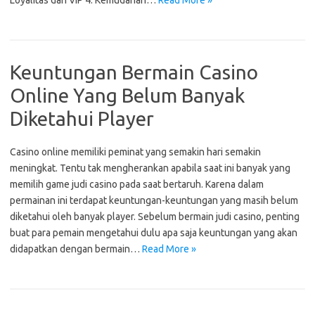
Loyalitas dan VIP 4. Kemudahan…
Read More »
Keuntungan Bermain Casino
Online Yang Belum Banyak
Diketahui Player
Casino online memiliki peminat yang semakin hari semakin
meningkat. Tentu tak mengherankan apabila saat ini banyak yang
memilih game judi casino pada saat bertaruh. Karena dalam
permainan ini terdapat keuntungan-keuntungan yang masih belum
diketahui oleh banyak player. Sebelum bermain judi casino, penting
buat para pemain mengetahui dulu apa saja keuntungan yang akan
didapatkan dengan bermain…
Read More »