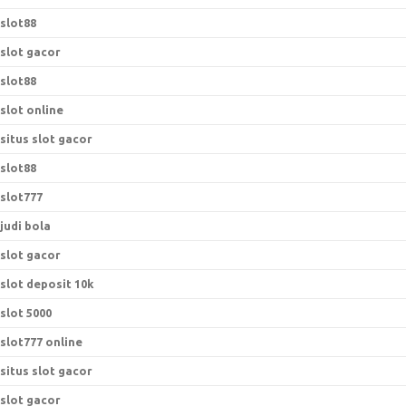
slot88
slot gacor
slot88
slot online
situs slot gacor
slot88
slot777
judi bola
slot gacor
slot deposit 10k
slot 5000
slot777 online
situs slot gacor
slot gacor