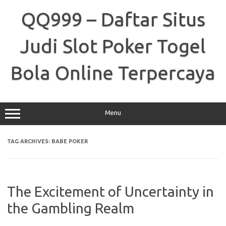
Skip
to
QQ999 – Daftar Situs
content
Judi Slot Poker Togel
Bola Online Terpercaya
Menu
TAG ARCHIVES:
BABE POKER
The Excitement of Uncertainty in
the Gambling Realm