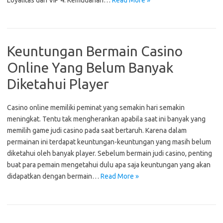
Loyalitas dan VIP 4. Kemudahan…
Read More »
Keuntungan Bermain Casino
Online Yang Belum Banyak
Diketahui Player
Casino online memiliki peminat yang semakin hari semakin
meningkat. Tentu tak mengherankan apabila saat ini banyak yang
memilih game judi casino pada saat bertaruh. Karena dalam
permainan ini terdapat keuntungan-keuntungan yang masih belum
diketahui oleh banyak player. Sebelum bermain judi casino, penting
buat para pemain mengetahui dulu apa saja keuntungan yang akan
didapatkan dengan bermain…
Read More »