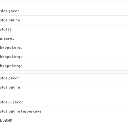
slot gacor
slot online
slot88
mejavip
hkbpokerqq
hkbpokerqq
hkbpokerqq
slot gacor
slot online
slot88 gacor
slot online terpercaya
koi365