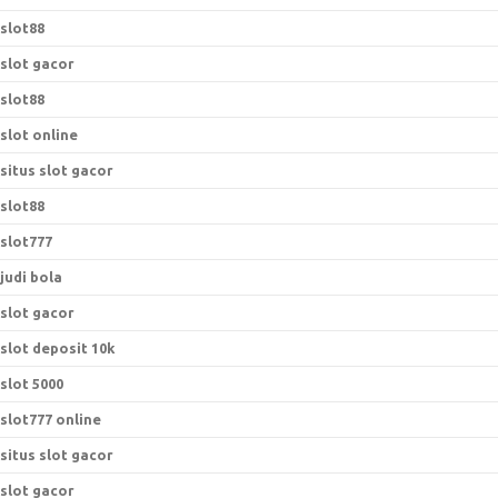
slot88
slot gacor
slot88
slot online
situs slot gacor
slot88
slot777
judi bola
slot gacor
slot deposit 10k
slot 5000
slot777 online
situs slot gacor
slot gacor