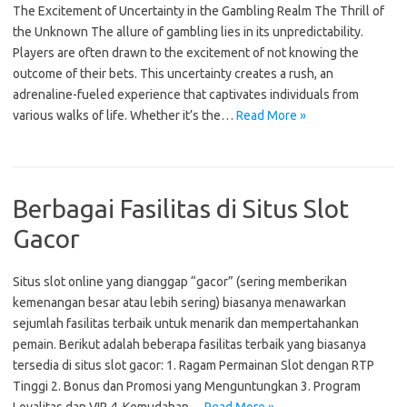
The Excitement of Uncertainty in the Gambling Realm The Thrill of
the Unknown The allure of gambling lies in its unpredictability.
Players are often drawn to the excitement of not knowing the
outcome of their bets. This uncertainty creates a rush, an
adrenaline-fueled experience that captivates individuals from
various walks of life. Whether it’s the…
Read More »
Berbagai Fasilitas di Situs Slot
Gacor
Situs slot online yang dianggap “gacor” (sering memberikan
kemenangan besar atau lebih sering) biasanya menawarkan
sejumlah fasilitas terbaik untuk menarik dan mempertahankan
pemain. Berikut adalah beberapa fasilitas terbaik yang biasanya
tersedia di situs slot gacor: 1. Ragam Permainan Slot dengan RTP
Tinggi 2. Bonus dan Promosi yang Menguntungkan 3. Program