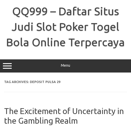
Skip
to
QQ999 – Daftar Situs
content
Judi Slot Poker Togel
Bola Online Terpercaya
Menu
TAG ARCHIVES:
DEPOSIT PULSA 29
The Excitement of Uncertainty in
the Gambling Realm