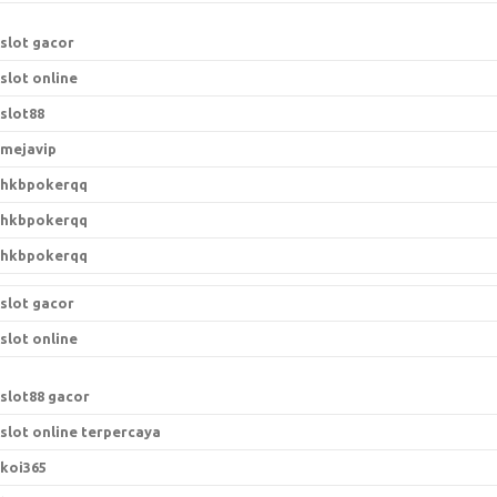
slot gacor
slot online
slot88
mejavip
hkbpokerqq
hkbpokerqq
hkbpokerqq
slot gacor
slot online
slot88 gacor
slot online terpercaya
koi365