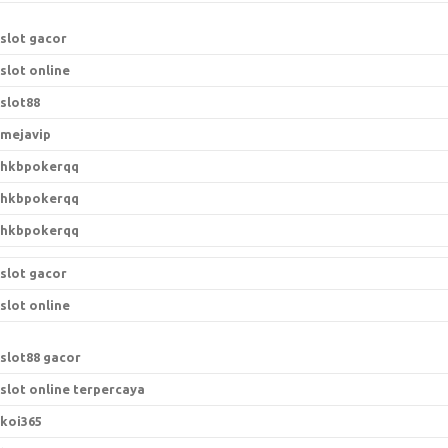
slot gacor
slot online
slot88
mejavip
hkbpokerqq
hkbpokerqq
hkbpokerqq
slot gacor
slot online
slot88 gacor
slot online terpercaya
koi365