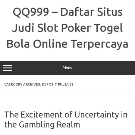
Skip
to
QQ999 – Daftar Situs
content
Judi Slot Poker Togel
Bola Online Terpercaya
Menu
CATEGORY ARCHIVES:
DEPOSIT PULSA 32
The Excitement of Uncertainty in
the Gambling Realm