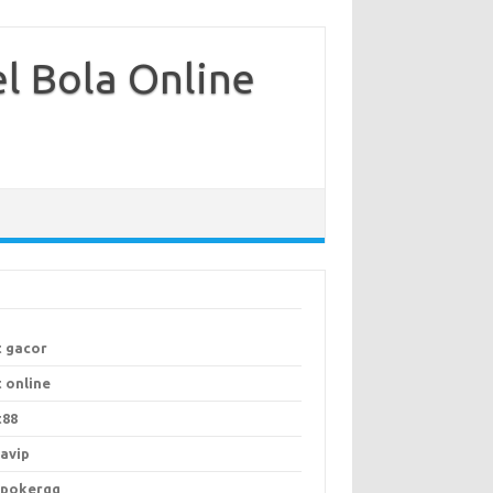
el Bola Online
t gacor
t online
t88
avip
bpokerqq