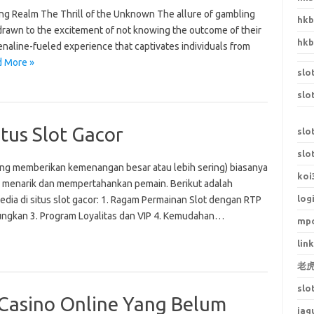
ing Realm The Thrill of the Unknown The allure of gambling
hk
en drawn to the excitement of not knowing the outcome of their
hk
renaline-fueled experience that captivates individuals from
 More »
slo
slo
itus Slot Gacor
slo
slo
ring memberikan kemenangan besar atau lebih sering) biasanya
koi
k menarik dan mempertahankan pemain. Berikut adalah
log
sedia di situs slot gacor: 1. Ragam Permainan Slot dengan RTP
ngkan 3. Program Loyalitas dan VIP 4. Kemudahan…
mpo
lin
老
slo
Casino Online Yang Belum
jag