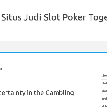
Situs Judi Slot Poker Tog
93
slo
slo
ertainty in the Gambling
slo
mej
hk