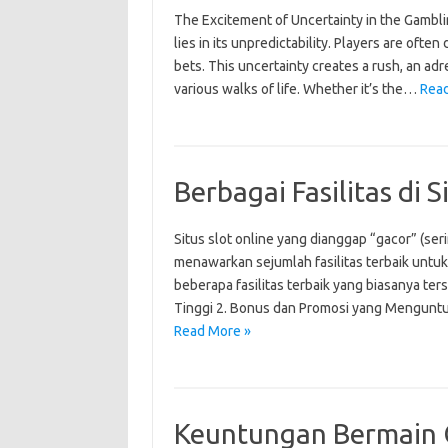
The Excitement of Uncertainty in the Gambl
lies in its unpredictability. Players are oft
bets. This uncertainty creates a rush, an ad
various walks of life. Whether it’s the…
Read
Berbagai Fasilitas di S
Situs slot online yang dianggap “gacor” (se
menawarkan sejumlah fasilitas terbaik untu
beberapa fasilitas terbaik yang biasanya ter
Tinggi 2. Bonus dan Promosi yang Menguntu
Read More »
Keuntungan Bermain 