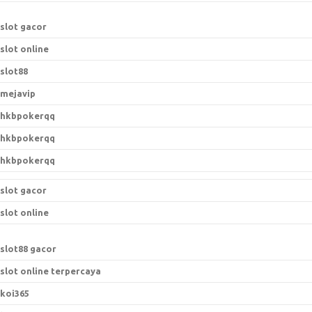
slot gacor
slot online
slot88
mejavip
hkbpokerqq
hkbpokerqq
hkbpokerqq
slot gacor
slot online
slot88 gacor
slot online terpercaya
koi365