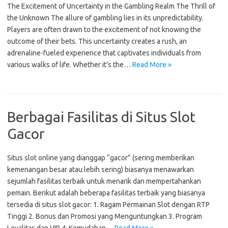
The Excitement of Uncertainty in the Gambling Realm The Thrill of
the Unknown The allure of gambling lies in its unpredictability.
Players are often drawn to the excitement of not knowing the
outcome of their bets. This uncertainty creates a rush, an
adrenaline-fueled experience that captivates individuals from
various walks of life. Whether it’s the…
Read More »
Berbagai Fasilitas di Situs Slot
Gacor
Situs slot online yang dianggap “gacor” (sering memberikan
kemenangan besar atau lebih sering) biasanya menawarkan
sejumlah fasilitas terbaik untuk menarik dan mempertahankan
pemain. Berikut adalah beberapa fasilitas terbaik yang biasanya
tersedia di situs slot gacor: 1. Ragam Permainan Slot dengan RTP
Tinggi 2. Bonus dan Promosi yang Menguntungkan 3. Program