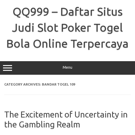
Skip
to
QQ999 – Daftar Situs
content
Judi Slot Poker Togel
Bola Online Terpercaya
Menu
CATEGORY ARCHIVES:
BANDAR TOGEL 109
The Excitement of Uncertainty in
the Gambling Realm