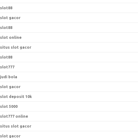
slot88
slot gacor
slot88
slot online
situs slot gacor
slot88
slot777
judi bola
slot gacor
slot deposit 10k
slot 5000
slot777 online
situs slot gacor
slot gacor