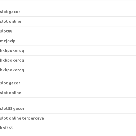
slot gacor
slot online
slot88
mejavip
hkbpokerqq
hkbpokerqq
hkbpokerqq
slot gacor
slot online
slot88 gacor
slot online terpercaya
koi365