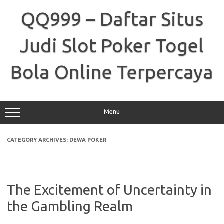
Skip
to
QQ999 – Daftar Situs
content
Judi Slot Poker Togel
Bola Online Terpercaya
Menu
CATEGORY ARCHIVES:
DEWA POKER
The Excitement of Uncertainty in
the Gambling Realm