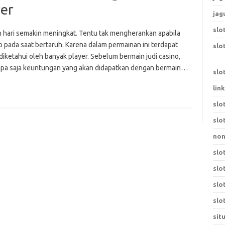
yer
jag
slo
n hari semakin meningkat. Tentu tak mengherankan apabila
o pada saat bertaruh. Karena dalam permainan ini terdapat
slo
etahui oleh banyak player. Sebelum bermain judi casino,
apa saja keuntungan yang akan didapatkan dengan bermain…
slo
lin
slo
slo
non
slo
slo
slo
slo
sit