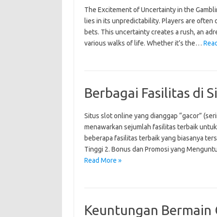
The Excitement of Uncertainty in the Gambl
lies in its unpredictability. Players are oft
bets. This uncertainty creates a rush, an ad
various walks of life. Whether it’s the…
Read
Berbagai Fasilitas di S
Situs slot online yang dianggap “gacor” (se
menawarkan sejumlah fasilitas terbaik untu
beberapa fasilitas terbaik yang biasanya ter
Tinggi 2. Bonus dan Promosi yang Menguntu
Read More »
Keuntungan Bermain 