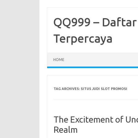
Skip
to
content
QQ999 – Daftar 
Terpercaya
HOME
TAG ARCHIVES:
SITUS JUDI SLOT PROMOSI
The Excitement of Unc
Realm