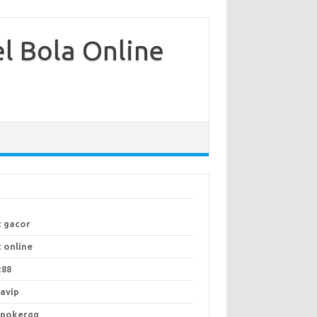
el Bola Online
t gacor
t online
t88
avip
bpokerqq