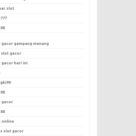
uar slot
t777
t88
t gacor gampang menang
k slot gacor
t gacor hari ini
t
gki99
t88
t gacor
t88
t online
us slot gacor