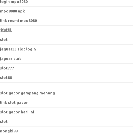
login mpo8080
mpo8080 apk
link resmi mpo8080
老虎机
slot
jaguar33 slot login
jaguar slot
slot777
slot88
slot gacor gampang menang
link slot gacor
slot gacor hari ini
slot
nongki99