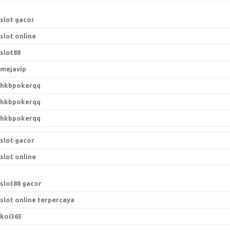
slot gacor
slot online
slot88
mejavip
hkbpokerqq
hkbpokerqq
hkbpokerqq
slot gacor
slot online
slot88 gacor
slot online terpercaya
koi365