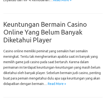
Loyalitas dan VIP 4. Kemudahan…
Read More »
Keuntungan Bermain Casino
Online Yang Belum Banyak
Diketahui Player
Casino online memiliki peminat yang semakin hari semakin
meningkat. Tentu tak mengherankan apabila saat ini banyak yang
memilih game judi casino pada saat bertaruh. Karena dalam
permainan ini terdapat keuntungan-keuntungan yang masih belum
diketahui oleh banyak player. Sebelum bermain judi casino, penting
buat para pemain mengetahui dulu apa saja keuntungan yang akan
didapatkan dengan bermain…
Read More »