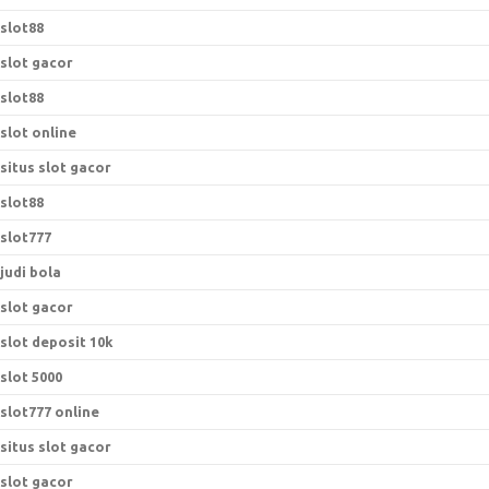
slot88
slot gacor
slot88
slot online
situs slot gacor
slot88
slot777
judi bola
slot gacor
slot deposit 10k
slot 5000
slot777 online
situs slot gacor
slot gacor