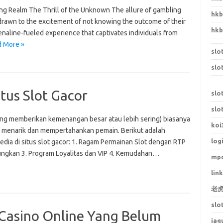
ing Realm The Thrill of the Unknown The allure of gambling
hk
en drawn to the excitement of not knowing the outcome of their
hk
renaline-fueled experience that captivates individuals from
 More »
slo
slo
itus Slot Gacor
slo
slo
ring memberikan kemenangan besar atau lebih sering) biasanya
koi
k menarik dan mempertahankan pemain. Berikut adalah
log
sedia di situs slot gacor: 1. Ragam Permainan Slot dengan RTP
ngkan 3. Program Loyalitas dan VIP 4. Kemudahan…
mpo
lin
老
slo
Casino Online Yang Belum
jag