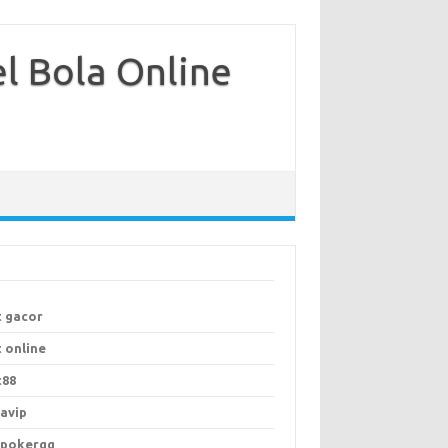
el Bola Online
t gacor
t online
t88
avip
bpokerqq