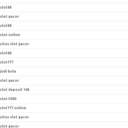
slot88
slot gacor
slot88
slot online
situs slot gacor
slot88
slot777
judi bola
slot gacor
slot deposit 10k
slot 5000
slot777 online
situs slot gacor
slot gacor