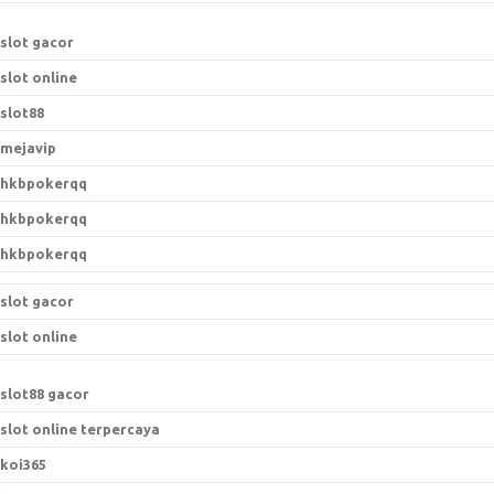
slot gacor
slot online
slot88
mejavip
hkbpokerqq
hkbpokerqq
hkbpokerqq
slot gacor
slot online
slot88 gacor
slot online terpercaya
koi365