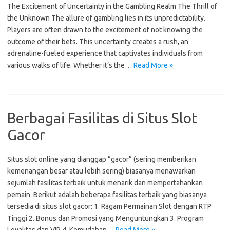
The Excitement of Uncertainty in the Gambling Realm The Thrill of
the Unknown The allure of gambling lies in its unpredictability.
Players are often drawn to the excitement of not knowing the
outcome of their bets. This uncertainty creates a rush, an
adrenaline-fueled experience that captivates individuals from
various walks of life. Whether it’s the…
Read More »
Berbagai Fasilitas di Situs Slot
Gacor
Situs slot online yang dianggap “gacor” (sering memberikan
kemenangan besar atau lebih sering) biasanya menawarkan
sejumlah fasilitas terbaik untuk menarik dan mempertahankan
pemain. Berikut adalah beberapa fasilitas terbaik yang biasanya
tersedia di situs slot gacor: 1. Ragam Permainan Slot dengan RTP
Tinggi 2. Bonus dan Promosi yang Menguntungkan 3. Program