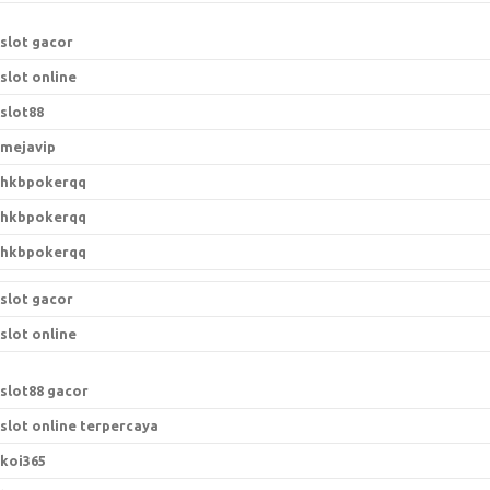
slot gacor
slot online
slot88
mejavip
hkbpokerqq
hkbpokerqq
hkbpokerqq
slot gacor
slot online
slot88 gacor
slot online terpercaya
koi365