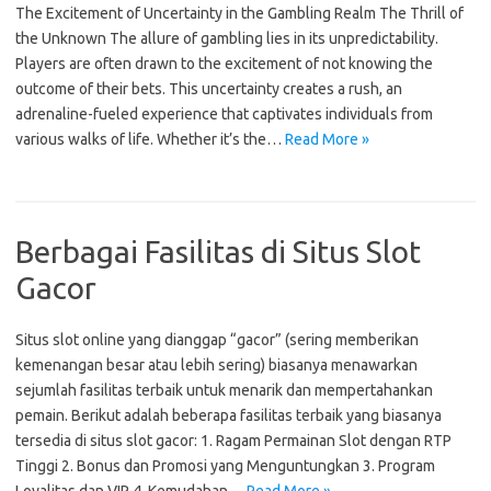
The Excitement of Uncertainty in the Gambling Realm The Thrill of
the Unknown The allure of gambling lies in its unpredictability.
Players are often drawn to the excitement of not knowing the
outcome of their bets. This uncertainty creates a rush, an
adrenaline-fueled experience that captivates individuals from
various walks of life. Whether it’s the…
Read More »
Berbagai Fasilitas di Situs Slot
Gacor
Situs slot online yang dianggap “gacor” (sering memberikan
kemenangan besar atau lebih sering) biasanya menawarkan
sejumlah fasilitas terbaik untuk menarik dan mempertahankan
pemain. Berikut adalah beberapa fasilitas terbaik yang biasanya
tersedia di situs slot gacor: 1. Ragam Permainan Slot dengan RTP
Tinggi 2. Bonus dan Promosi yang Menguntungkan 3. Program