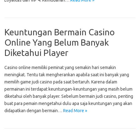
Loyalitas dan VIP 4. Kemudahan…
Read More »
Keuntungan Bermain Casino
Online Yang Belum Banyak
Diketahui Player
Casino online memiliki peminat yang semakin hari semakin
meningkat. Tentu tak mengherankan apabila saat ini banyak yang
memilih game judi casino pada saat bertaruh. Karena dalam
permainan ini terdapat keuntungan-keuntungan yang masih belum
diketahui oleh banyak player. Sebelum bermain judi casino, penting
buat para pemain mengetahui dulu apa saja keuntungan yang akan
didapatkan dengan bermain…
Read More »