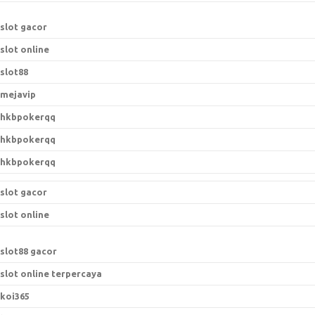
slot gacor
slot online
slot88
mejavip
hkbpokerqq
hkbpokerqq
hkbpokerqq
slot gacor
slot online
slot88 gacor
slot online terpercaya
koi365