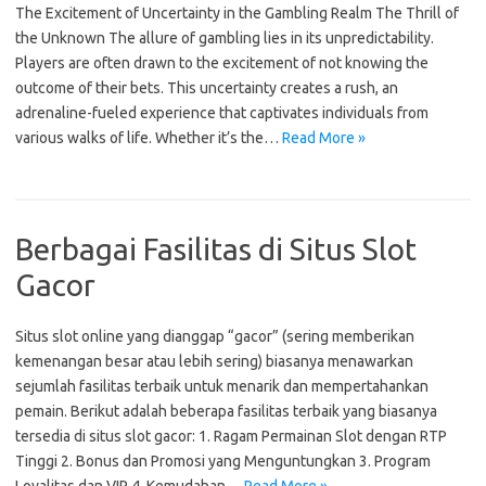
The Excitement of Uncertainty in the Gambling Realm The Thrill of
the Unknown The allure of gambling lies in its unpredictability.
Players are often drawn to the excitement of not knowing the
outcome of their bets. This uncertainty creates a rush, an
adrenaline-fueled experience that captivates individuals from
various walks of life. Whether it’s the…
Read More »
Berbagai Fasilitas di Situs Slot
Gacor
Situs slot online yang dianggap “gacor” (sering memberikan
kemenangan besar atau lebih sering) biasanya menawarkan
sejumlah fasilitas terbaik untuk menarik dan mempertahankan
pemain. Berikut adalah beberapa fasilitas terbaik yang biasanya
tersedia di situs slot gacor: 1. Ragam Permainan Slot dengan RTP
Tinggi 2. Bonus dan Promosi yang Menguntungkan 3. Program