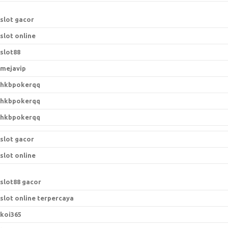
slot gacor
slot online
slot88
mejavip
hkbpokerqq
hkbpokerqq
hkbpokerqq
slot gacor
slot online
slot88 gacor
slot online terpercaya
koi365