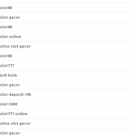
slot88
slot gacor
slot88
slot online
situs slot gacor
slot88
slot777
judi bola
slot gacor
slot deposit 10k
slot 5000
slot777 online
situs slot gacor
slot gacor