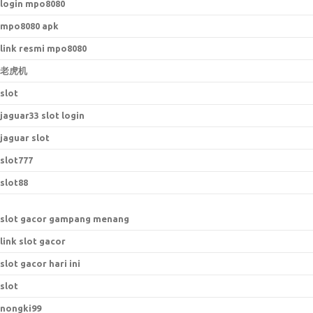
login mpo8080
mpo8080 apk
link resmi mpo8080
老虎机
slot
jaguar33 slot login
jaguar slot
slot777
slot88
slot gacor gampang menang
link slot gacor
slot gacor hari ini
slot
nongki99