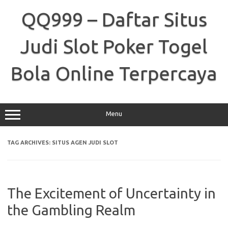
Skip
to
QQ999 – Daftar Situs
content
Judi Slot Poker Togel
Bola Online Terpercaya
Menu
TAG ARCHIVES:
SITUS AGEN JUDI SLOT
The Excitement of Uncertainty in
the Gambling Realm