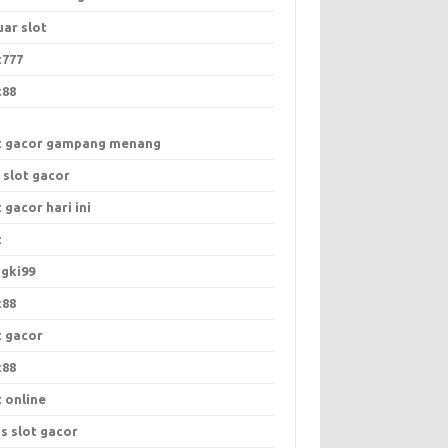
uar slot
t777
t88
t gacor gampang menang
k slot gacor
t gacor hari ini
t
gki99
t88
t gacor
t88
t online
us slot gacor