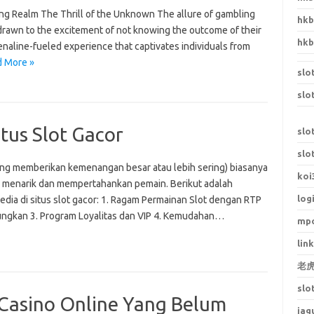
ing Realm The Thrill of the Unknown The allure of gambling
hk
en drawn to the excitement of not knowing the outcome of their
hk
renaline-fueled experience that captivates individuals from
 More »
slo
slo
itus Slot Gacor
slo
slo
ring memberikan kemenangan besar atau lebih sering) biasanya
koi
k menarik dan mempertahankan pemain. Berikut adalah
log
sedia di situs slot gacor: 1. Ragam Permainan Slot dengan RTP
ngkan 3. Program Loyalitas dan VIP 4. Kemudahan…
mpo
lin
老
slo
Casino Online Yang Belum
jag