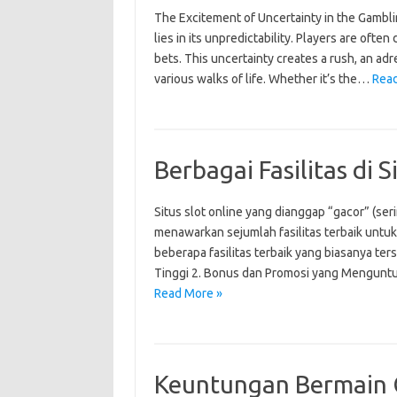
The Excitement of Uncertainty in the Gambl
lies in its unpredictability. Players are oft
bets. This uncertainty creates a rush, an ad
various walks of life. Whether it’s the…
Read
Berbagai Fasilitas di S
Situs slot online yang dianggap “gacor” (se
menawarkan sejumlah fasilitas terbaik untu
beberapa fasilitas terbaik yang biasanya ter
Tinggi 2. Bonus dan Promosi yang Menguntu
Read More »
Keuntungan Bermain 