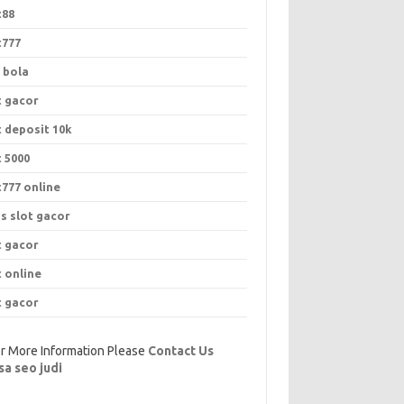
t88
t777
i bola
t gacor
t deposit 10k
t 5000
t777 online
us slot gacor
t gacor
t online
t gacor
r More Information Please
Contact Us
sa seo judi