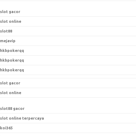
slot gacor
slot online
slot88
mejavip
hkbpokerqq
hkbpokerqq
hkbpokerqq
slot gacor
slot online
slot88 gacor
slot online terpercaya
koi365