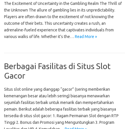
The Excitement of Uncertainty in the Gambling Realm The Thrill of
the Unknown The allure of gambling lies in its unpredictability.
Players are often drawn to the excitement of not knowing the
outcome of their bets. This uncertainty creates a rush, an
adrenaline-fueled experience that captivates individuals from
various walks of life. Whether it’s the…
Read More »
Berbagai Fasilitas di Situs Slot
Gacor
Situs slot online yang dianggap “gacor” (sering memberikan
kemenangan besar atau lebih sering) biasanya menawarkan
sejumlah fasilitas terbaik untuk menarik dan mempertahankan
pemain. Berikut adalah beberapa fasilitas terbaik yang biasanya
tersedia di situs slot gacor: 1. Ragam Permainan Slot dengan RTP
Tinggi 2. Bonus dan Promosi yang Menguntungkan 3. Program