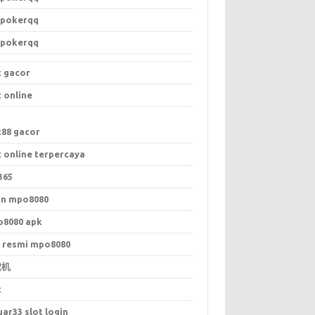
bpokerqq
bpokerqq
t gacor
t online
t88 gacor
t online terpercaya
365
in mpo8080
8080 apk
k resmi mpo8080
虎机
t
uar33 slot login