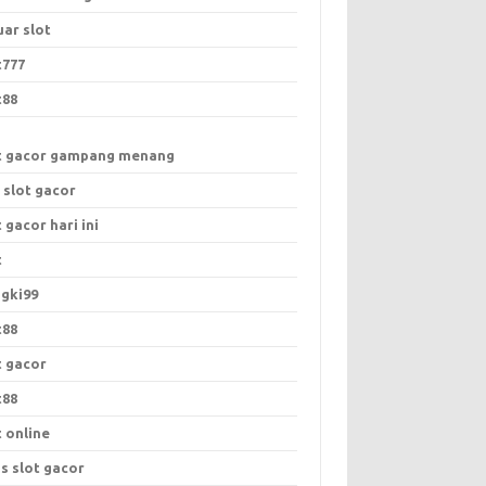
uar slot
t777
t88
t gacor gampang menang
k slot gacor
t gacor hari ini
t
gki99
t88
t gacor
t88
t online
us slot gacor