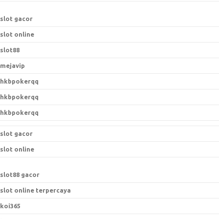
slot gacor
slot online
slot88
mejavip
hkbpokerqq
hkbpokerqq
hkbpokerqq
slot gacor
slot online
slot88 gacor
slot online terpercaya
koi365