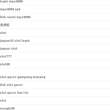
login mpo8080
mpo8080 apk
link resmi mpo8080
老虎机
slot
jaguar33 slot login
jaguar slot
slot777
slot88
slot gacor gampang menang
link slot gacor
slot gacor hari ini
slot
nongki99