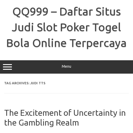
Skip
to
QQ999 – Daftar Situs
content
Judi Slot Poker Togel
Bola Online Terpercaya
Menu
TAG ARCHIVES:
JUDI TTS
The Excitement of Uncertainty in
the Gambling Realm