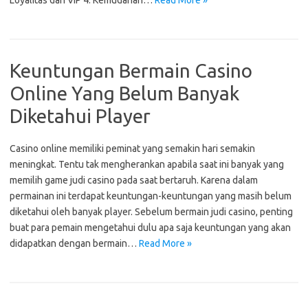
Loyalitas dan VIP 4. Kemudahan…
Read More »
Keuntungan Bermain Casino
Online Yang Belum Banyak
Diketahui Player
Casino online memiliki peminat yang semakin hari semakin
meningkat. Tentu tak mengherankan apabila saat ini banyak yang
memilih game judi casino pada saat bertaruh. Karena dalam
permainan ini terdapat keuntungan-keuntungan yang masih belum
diketahui oleh banyak player. Sebelum bermain judi casino, penting
buat para pemain mengetahui dulu apa saja keuntungan yang akan
didapatkan dengan bermain…
Read More »