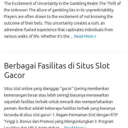
The Excitement of Uncertainty in the Gambling Realm The Thrill of
the Unknown The allure of gambling lies in its unpredictability.
Players are often drawn to the excitement of not knowing the
outcome of their bets. This uncertainty creates a rush, an
adrenaline-fueled experience that captivates individuals from
various walks of life. Whether it’s the…
Read More »
Berbagai Fasilitas di Situs Slot
Gacor
Situs slot online yang dianggap “gacor” (sering memberikan
kemenangan besar atau lebih sering) biasanya menawarkan
sejumlah fasilitas terbaik untuk menarik dan mempertahankan
pemain. Berikut adalah beberapa fasilitas terbaik yang biasanya
tersedia di situs slot gacor: 1. Ragam Permainan Slot dengan RTP
Tinggi 2. Bonus dan Promosi yang Menguntungkan 3. Program