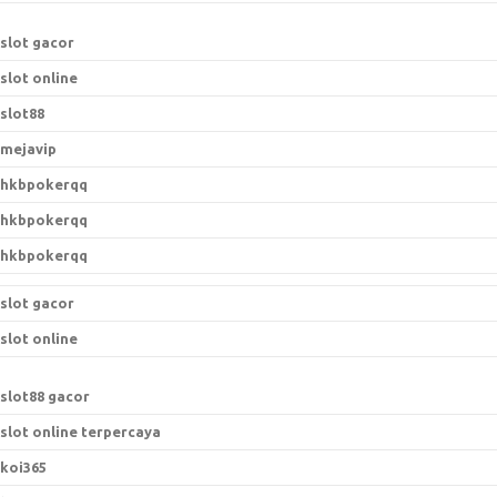
slot gacor
slot online
slot88
mejavip
hkbpokerqq
hkbpokerqq
hkbpokerqq
slot gacor
slot online
slot88 gacor
slot online terpercaya
koi365