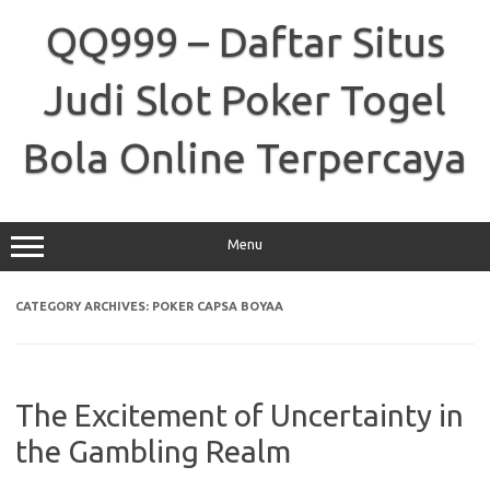
Skip
to
QQ999 – Daftar Situs
content
Judi Slot Poker Togel
Bola Online Terpercaya
Menu
CATEGORY ARCHIVES:
POKER CAPSA BOYAA
The Excitement of Uncertainty in
the Gambling Realm