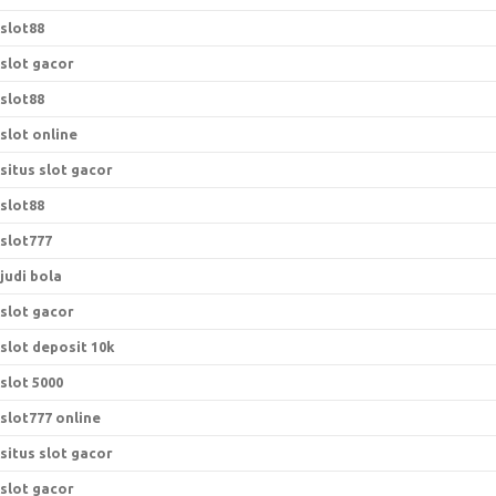
slot88
slot gacor
slot88
slot online
situs slot gacor
slot88
slot777
judi bola
slot gacor
slot deposit 10k
slot 5000
slot777 online
situs slot gacor
slot gacor