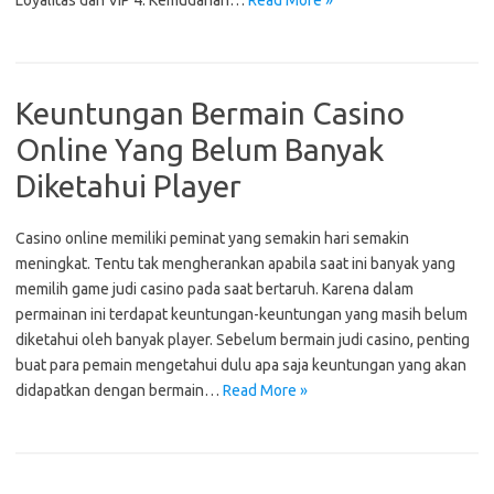
Loyalitas dan VIP 4. Kemudahan…
Read More »
Keuntungan Bermain Casino
Online Yang Belum Banyak
Diketahui Player
Casino online memiliki peminat yang semakin hari semakin
meningkat. Tentu tak mengherankan apabila saat ini banyak yang
memilih game judi casino pada saat bertaruh. Karena dalam
permainan ini terdapat keuntungan-keuntungan yang masih belum
diketahui oleh banyak player. Sebelum bermain judi casino, penting
buat para pemain mengetahui dulu apa saja keuntungan yang akan
didapatkan dengan bermain…
Read More »