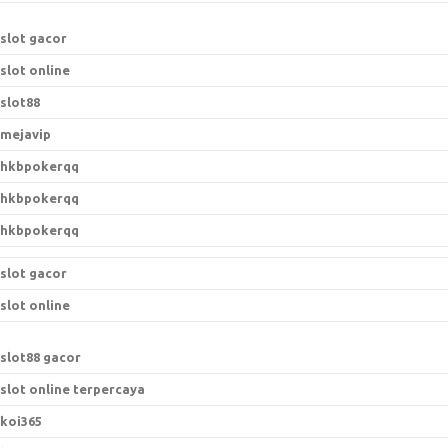
slot gacor
slot online
slot88
mejavip
hkbpokerqq
hkbpokerqq
hkbpokerqq
slot gacor
slot online
slot88 gacor
slot online terpercaya
koi365