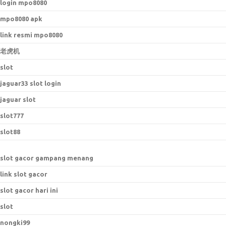
login mpo8080
mpo8080 apk
link resmi mpo8080
老虎机
slot
jaguar33 slot login
jaguar slot
slot777
slot88
slot gacor gampang menang
link slot gacor
slot gacor hari ini
slot
nongki99