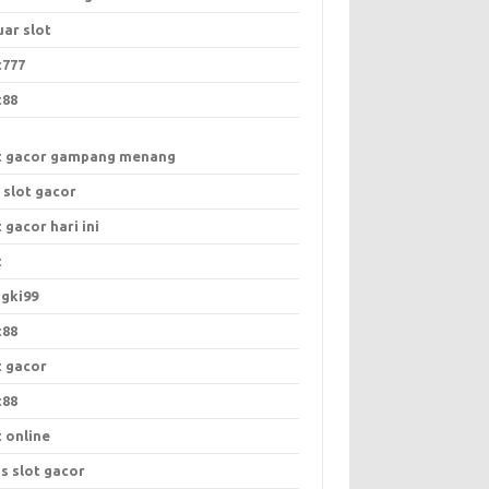
uar slot
t777
t88
t gacor gampang menang
k slot gacor
t gacor hari ini
t
gki99
t88
t gacor
t88
t online
us slot gacor