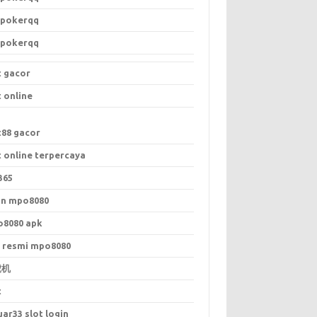
bpokerqq
bpokerqq
t gacor
t online
t88 gacor
t online terpercaya
365
in mpo8080
8080 apk
k resmi mpo8080
虎机
t
uar33 slot login