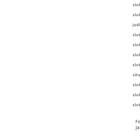
slo
slo
jud
slo
slo
slo
slo
sit
slo
slo
slo
Fo
ja