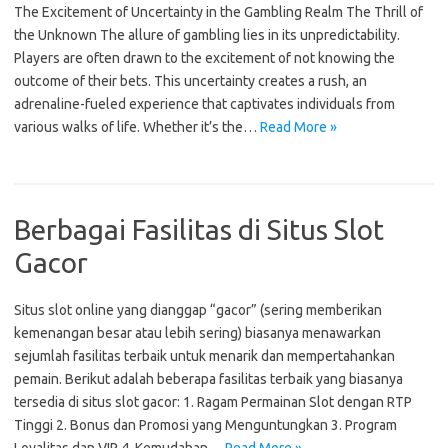
The Excitement of Uncertainty in the Gambling Realm The Thrill of
the Unknown The allure of gambling lies in its unpredictability.
Players are often drawn to the excitement of not knowing the
outcome of their bets. This uncertainty creates a rush, an
adrenaline-fueled experience that captivates individuals from
various walks of life. Whether it’s the…
Read More »
Berbagai Fasilitas di Situs Slot
Gacor
Situs slot online yang dianggap “gacor” (sering memberikan
kemenangan besar atau lebih sering) biasanya menawarkan
sejumlah fasilitas terbaik untuk menarik dan mempertahankan
pemain. Berikut adalah beberapa fasilitas terbaik yang biasanya
tersedia di situs slot gacor: 1. Ragam Permainan Slot dengan RTP
Tinggi 2. Bonus dan Promosi yang Menguntungkan 3. Program