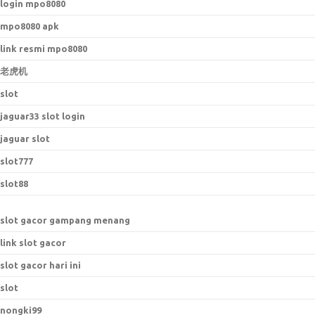
login mpo8080
mpo8080 apk
link resmi mpo8080
老虎机
slot
jaguar33 slot login
jaguar slot
slot777
slot88
slot gacor gampang menang
link slot gacor
slot gacor hari ini
slot
nongki99