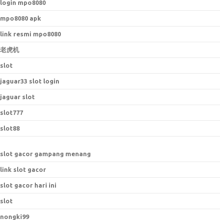
login mpo8080
mpo8080 apk
link resmi mpo8080
老虎机
slot
jaguar33 slot login
jaguar slot
slot777
slot88
slot gacor gampang menang
link slot gacor
slot gacor hari ini
slot
nongki99