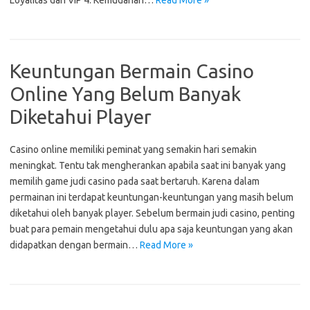
Loyalitas dan VIP 4. Kemudahan…
Read More »
Keuntungan Bermain Casino
Online Yang Belum Banyak
Diketahui Player
Casino online memiliki peminat yang semakin hari semakin
meningkat. Tentu tak mengherankan apabila saat ini banyak yang
memilih game judi casino pada saat bertaruh. Karena dalam
permainan ini terdapat keuntungan-keuntungan yang masih belum
diketahui oleh banyak player. Sebelum bermain judi casino, penting
buat para pemain mengetahui dulu apa saja keuntungan yang akan
didapatkan dengan bermain…
Read More »