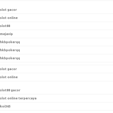
slot gacor
slot online
slot88
mejavip
hkbpokerqq
hkbpokerqq
hkbpokerqq
slot gacor
slot online
slot88 gacor
slot online terpercaya
koi365