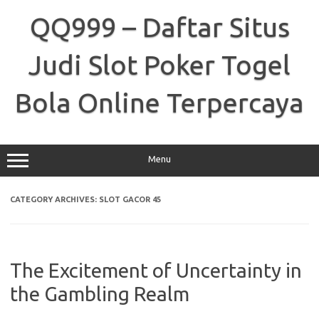
Skip
to
QQ999 – Daftar Situs
content
Judi Slot Poker Togel
Bola Online Terpercaya
Menu
CATEGORY ARCHIVES:
SLOT GACOR 45
The Excitement of Uncertainty in
the Gambling Realm