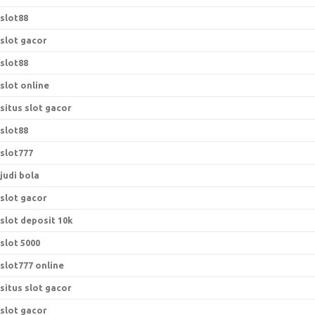
slot88
slot gacor
slot88
slot online
situs slot gacor
slot88
slot777
judi bola
slot gacor
slot deposit 10k
slot 5000
slot777 online
situs slot gacor
slot gacor