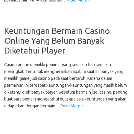
Loyalitas dan VIP 4. Kemudahan…
Read More »
Keuntungan Bermain Casino
Online Yang Belum Banyak
Diketahui Player
Casino online memiliki peminat yang semakin hari semakin
meningkat. Tentu tak mengherankan apabila saat ini banyak yang
memilih game judi casino pada saat bertaruh. Karena dalam
permainan ini terdapat keuntungan-keuntungan yang masih belum
diketahui oleh banyak player. Sebelum bermain judi casino, penting
buat para pemain mengetahui dulu apa saja keuntungan yang akan
didapatkan dengan bermain…
Read More »