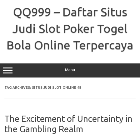
Skip
to
QQ999 – Daftar Situs
content
Judi Slot Poker Togel
Bola Online Terpercaya
Menu
TAG ARCHIVES:
SITUS JUDI SLOT ONLINE 48
The Excitement of Uncertainty in
the Gambling Realm