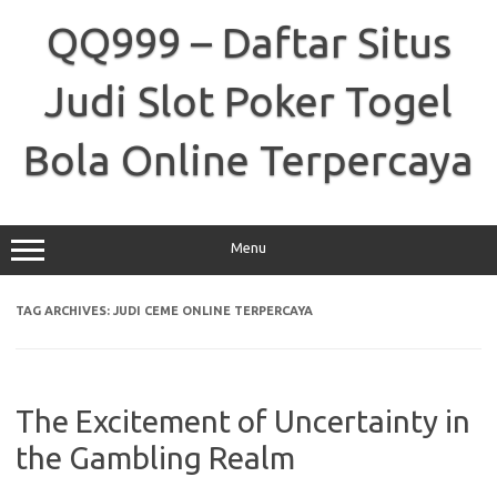
Skip
to
QQ999 – Daftar Situs
content
Judi Slot Poker Togel
Bola Online Terpercaya
Menu
TAG ARCHIVES:
JUDI CEME ONLINE TERPERCAYA
The Excitement of Uncertainty in
the Gambling Realm