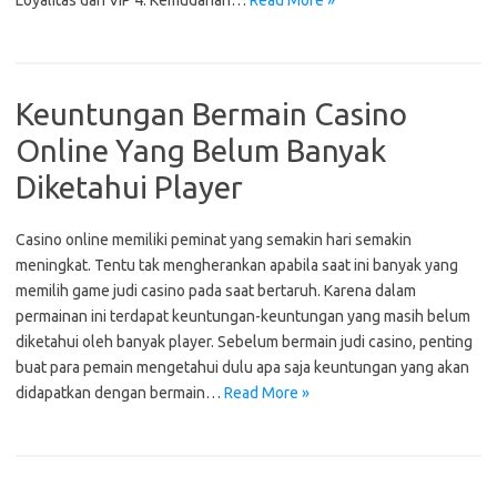
Loyalitas dan VIP 4. Kemudahan…
Read More »
Keuntungan Bermain Casino
Online Yang Belum Banyak
Diketahui Player
Casino online memiliki peminat yang semakin hari semakin
meningkat. Tentu tak mengherankan apabila saat ini banyak yang
memilih game judi casino pada saat bertaruh. Karena dalam
permainan ini terdapat keuntungan-keuntungan yang masih belum
diketahui oleh banyak player. Sebelum bermain judi casino, penting
buat para pemain mengetahui dulu apa saja keuntungan yang akan
didapatkan dengan bermain…
Read More »