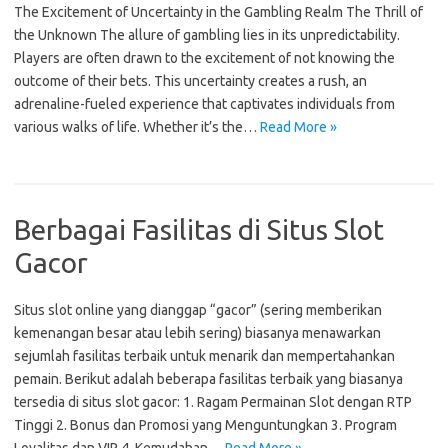
The Excitement of Uncertainty in the Gambling Realm The Thrill of
the Unknown The allure of gambling lies in its unpredictability.
Players are often drawn to the excitement of not knowing the
outcome of their bets. This uncertainty creates a rush, an
adrenaline-fueled experience that captivates individuals from
various walks of life. Whether it’s the…
Read More »
Berbagai Fasilitas di Situs Slot
Gacor
Situs slot online yang dianggap “gacor” (sering memberikan
kemenangan besar atau lebih sering) biasanya menawarkan
sejumlah fasilitas terbaik untuk menarik dan mempertahankan
pemain. Berikut adalah beberapa fasilitas terbaik yang biasanya
tersedia di situs slot gacor: 1. Ragam Permainan Slot dengan RTP
Tinggi 2. Bonus dan Promosi yang Menguntungkan 3. Program