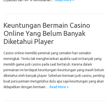
Loyalitas dan VIP 4. Kemudahan…
Read More »
Keuntungan Bermain Casino
Online Yang Belum Banyak
Diketahui Player
Casino online memiliki peminat yang semakin hari semakin
meningkat. Tentu tak mengherankan apabila saat ini banyak yang
memilih game judi casino pada saat bertaruh. Karena dalam
permainan ini terdapat keuntungan-keuntungan yang masih belum
diketahui oleh banyak player. Sebelum bermain judi casino, penting
buat para pemain mengetahui dulu apa saja keuntungan yang akan
didapatkan dengan bermain…
Read More »