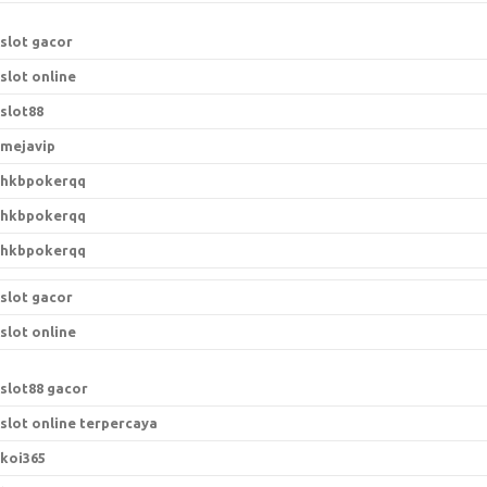
slot gacor
slot online
slot88
mejavip
hkbpokerqq
hkbpokerqq
hkbpokerqq
slot gacor
slot online
slot88 gacor
slot online terpercaya
koi365