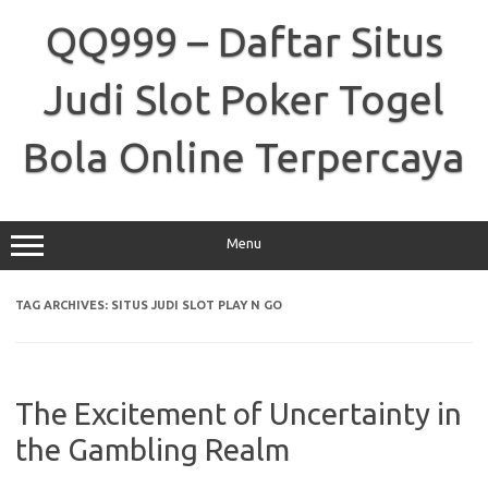
Skip
to
QQ999 – Daftar Situs
content
Judi Slot Poker Togel
Bola Online Terpercaya
Menu
TAG ARCHIVES:
SITUS JUDI SLOT PLAY N GO
The Excitement of Uncertainty in
the Gambling Realm