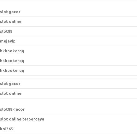
slot gacor
slot online
slot88
mejavip
hkbpokerqq
hkbpokerqq
hkbpokerqq
slot gacor
slot online
slot88 gacor
slot online terpercaya
koi365