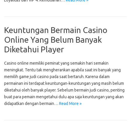
Loyalitas dan VIP 4. Kemudahan…
Read More »
Keuntungan Bermain Casino
Online Yang Belum Banyak
Diketahui Player
Casino online memiliki peminat yang semakin hari semakin
meningkat. Tentu tak mengherankan apabila saat ini banyak yang
memilih game judi casino pada saat bertaruh. Karena dalam
permainan ini terdapat keuntungan-keuntungan yang masih belum
diketahui oleh banyak player. Sebelum bermain judi casino, penting
buat para pemain mengetahui dulu apa saja keuntungan yang akan
didapatkan dengan bermain…
Read More »