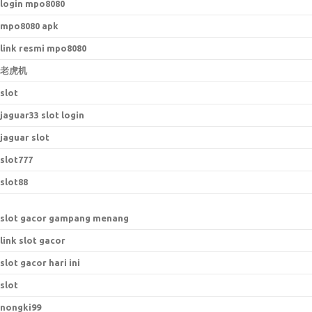
login mpo8080
mpo8080 apk
link resmi mpo8080
老虎机
slot
jaguar33 slot login
jaguar slot
slot777
slot88
slot gacor gampang menang
link slot gacor
slot gacor hari ini
slot
nongki99