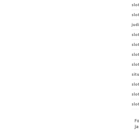
slo
slo
jud
slo
slo
slo
slo
sit
slo
slo
slo
Fo
ja