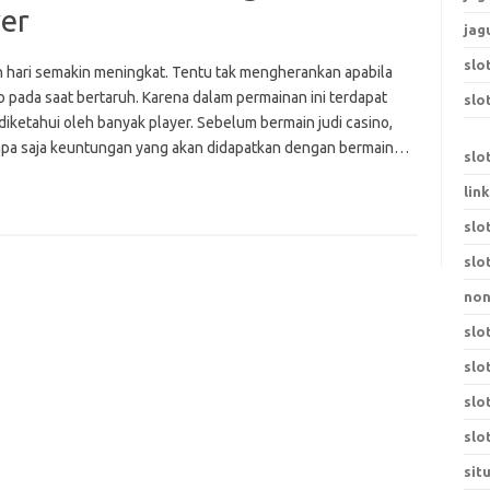
yer
jag
slo
n hari semakin meningkat. Tentu tak mengherankan apabila
o pada saat bertaruh. Karena dalam permainan ini terdapat
slo
etahui oleh banyak player. Sebelum bermain judi casino,
apa saja keuntungan yang akan didapatkan dengan bermain…
slo
lin
slo
slo
non
slo
slo
slo
slo
sit