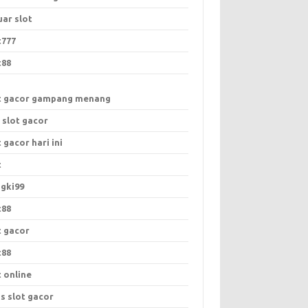
uar slot
t777
t88
t gacor gampang menang
k slot gacor
t gacor hari ini
t
gki99
t88
t gacor
t88
t online
us slot gacor