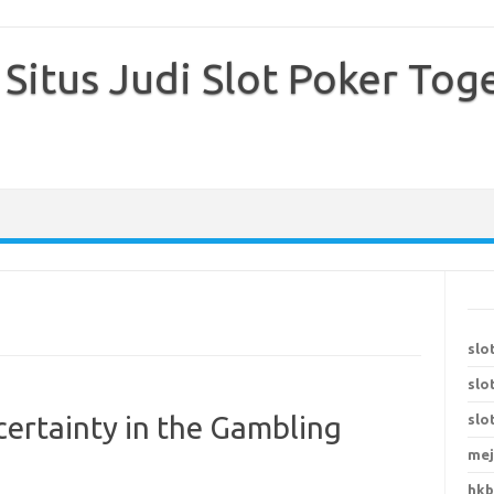
Situs Judi Slot Poker Tog
slo
slo
ertainty in the Gambling
slo
mej
hk