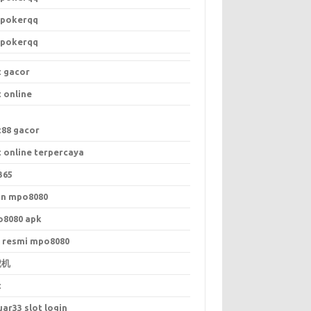
bpokerqq
bpokerqq
t gacor
t online
t88 gacor
t online terpercaya
365
in mpo8080
8080 apk
k resmi mpo8080
虎机
t
uar33 slot login