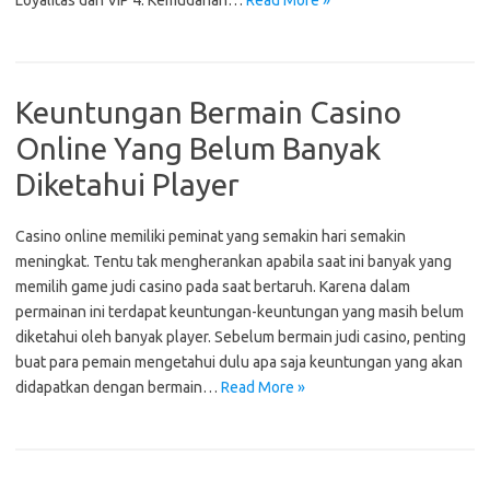
Loyalitas dan VIP 4. Kemudahan…
Read More »
Keuntungan Bermain Casino
Online Yang Belum Banyak
Diketahui Player
Casino online memiliki peminat yang semakin hari semakin
meningkat. Tentu tak mengherankan apabila saat ini banyak yang
memilih game judi casino pada saat bertaruh. Karena dalam
permainan ini terdapat keuntungan-keuntungan yang masih belum
diketahui oleh banyak player. Sebelum bermain judi casino, penting
buat para pemain mengetahui dulu apa saja keuntungan yang akan
didapatkan dengan bermain…
Read More »