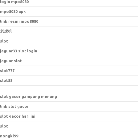
login mpo8080
mpo8080 apk
link resmi mpo8080
老虎机
slot
jaguar33 slot login
jaguar slot
slot777
slot88
slot gacor gampang menang
link slot gacor
slot gacor hari ini
slot
nongki99