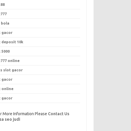
t88
t777
i bola
t gacor
t deposit 10k
t 5000
t777 online
us slot gacor
t gacor
t online
t gacor
r More Information Please
Contact Us
sa seo judi