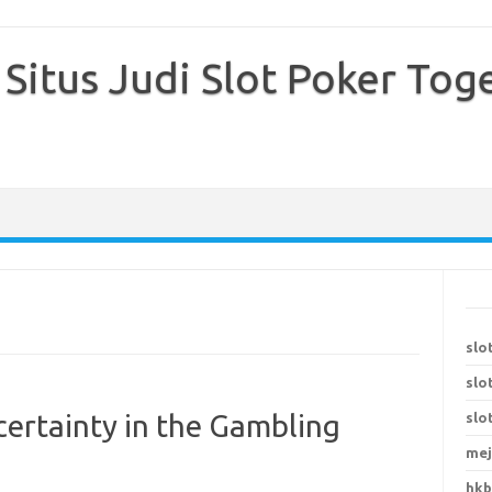
Situs Judi Slot Poker Tog
slo
slo
ertainty in the Gambling
slo
mej
hk