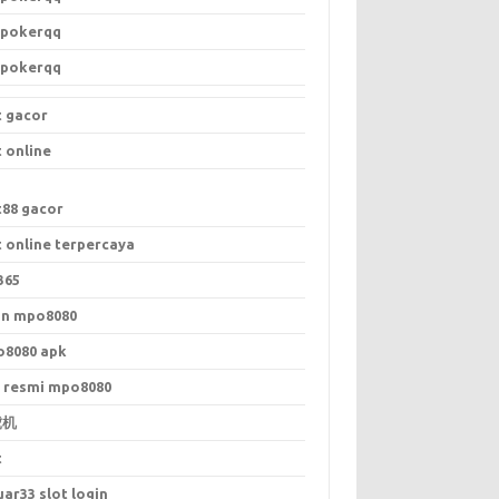
bpokerqq
bpokerqq
t gacor
t online
t88 gacor
t online terpercaya
365
in mpo8080
8080 apk
k resmi mpo8080
虎机
t
uar33 slot login