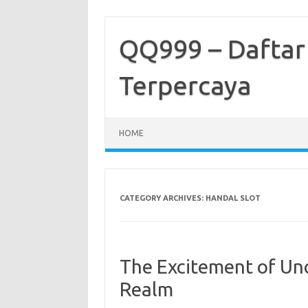
Skip
to
content
QQ999 – Daftar 
Terpercaya
HOME
CATEGORY ARCHIVES:
HANDAL SLOT
The Excitement of Unc
Realm