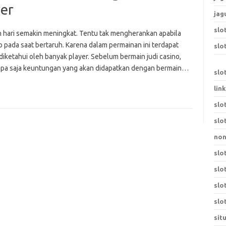
yer
jag
slo
n hari semakin meningkat. Tentu tak mengherankan apabila
o pada saat bertaruh. Karena dalam permainan ini terdapat
slo
etahui oleh banyak player. Sebelum bermain judi casino,
apa saja keuntungan yang akan didapatkan dengan bermain…
slo
lin
slo
slo
non
slo
slo
slo
slo
sit