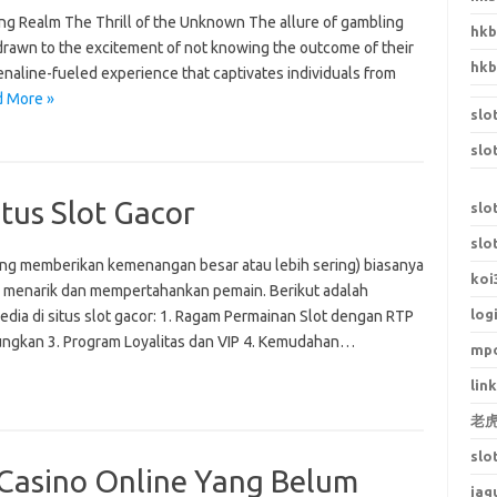
ing Realm The Thrill of the Unknown The allure of gambling
hk
en drawn to the excitement of not knowing the outcome of their
hk
renaline-fueled experience that captivates individuals from
 More »
slo
slo
itus Slot Gacor
slo
slo
ring memberikan kemenangan besar atau lebih sering) biasanya
koi
k menarik dan mempertahankan pemain. Berikut adalah
log
sedia di situs slot gacor: 1. Ragam Permainan Slot dengan RTP
ngkan 3. Program Loyalitas dan VIP 4. Kemudahan…
mpo
lin
老
slo
Casino Online Yang Belum
jag