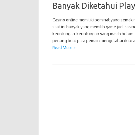
Banyak Diketahui Pla
Casino online memiliki peminat yang semaki
saat ini banyak yang memilih game judi casin
keuntungan-keuntungan yang masih belum dik
penting buat para pemain mengetahui dulu 
Read More »