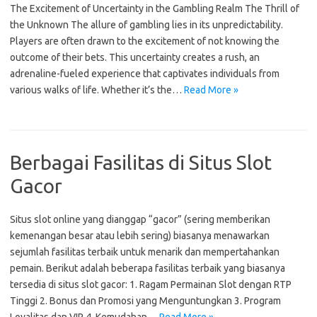
The Excitement of Uncertainty in the Gambling Realm The Thrill of
the Unknown The allure of gambling lies in its unpredictability.
Players are often drawn to the excitement of not knowing the
outcome of their bets. This uncertainty creates a rush, an
adrenaline-fueled experience that captivates individuals from
various walks of life. Whether it’s the…
Read More »
Berbagai Fasilitas di Situs Slot
Gacor
Situs slot online yang dianggap “gacor” (sering memberikan
kemenangan besar atau lebih sering) biasanya menawarkan
sejumlah fasilitas terbaik untuk menarik dan mempertahankan
pemain. Berikut adalah beberapa fasilitas terbaik yang biasanya
tersedia di situs slot gacor: 1. Ragam Permainan Slot dengan RTP
Tinggi 2. Bonus dan Promosi yang Menguntungkan 3. Program