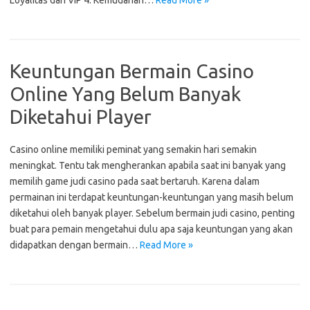
Loyalitas dan VIP 4. Kemudahan…
Read More »
Keuntungan Bermain Casino
Online Yang Belum Banyak
Diketahui Player
Casino online memiliki peminat yang semakin hari semakin
meningkat. Tentu tak mengherankan apabila saat ini banyak yang
memilih game judi casino pada saat bertaruh. Karena dalam
permainan ini terdapat keuntungan-keuntungan yang masih belum
diketahui oleh banyak player. Sebelum bermain judi casino, penting
buat para pemain mengetahui dulu apa saja keuntungan yang akan
didapatkan dengan bermain…
Read More »