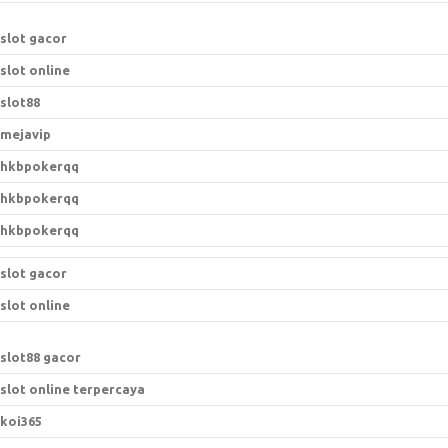
slot gacor
slot online
slot88
mejavip
hkbpokerqq
hkbpokerqq
hkbpokerqq
slot gacor
slot online
slot88 gacor
slot online terpercaya
koi365