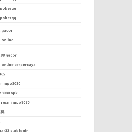
bpokerqq
bpokerqq
t gacor
t online
t88 gacor
t online terpercaya
365
in mpo8080
8080 apk
k resmi mpo8080
虎机
t
uar33 slot login