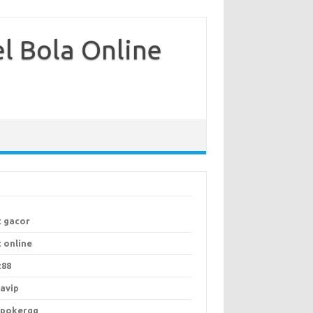
el Bola Online
t gacor
t online
t88
avip
bpokerqq