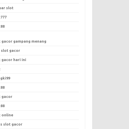
uar slot
t777
t88
t gacor gampang menang
k slot gacor
t gacor hari ini
t
gki99
t88
t gacor
t88
t online
us slot gacor