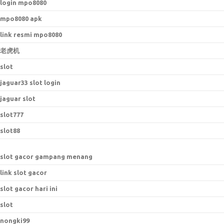
login mpo8080
mpo8080 apk
link resmi mpo8080
老虎机
slot
jaguar33 slot login
jaguar slot
slot777
slot88
slot gacor gampang menang
link slot gacor
slot gacor hari ini
slot
nongki99