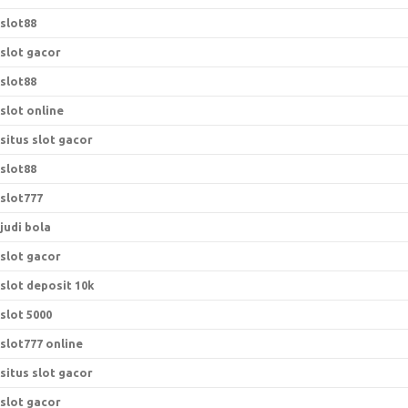
slot88
slot gacor
slot88
slot online
situs slot gacor
slot88
slot777
judi bola
slot gacor
slot deposit 10k
slot 5000
slot777 online
situs slot gacor
slot gacor