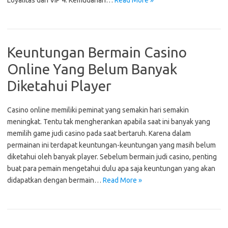
Loyalitas dan VIP 4. Kemudahan…
Read More »
Keuntungan Bermain Casino
Online Yang Belum Banyak
Diketahui Player
Casino online memiliki peminat yang semakin hari semakin
meningkat. Tentu tak mengherankan apabila saat ini banyak yang
memilih game judi casino pada saat bertaruh. Karena dalam
permainan ini terdapat keuntungan-keuntungan yang masih belum
diketahui oleh banyak player. Sebelum bermain judi casino, penting
buat para pemain mengetahui dulu apa saja keuntungan yang akan
didapatkan dengan bermain…
Read More »