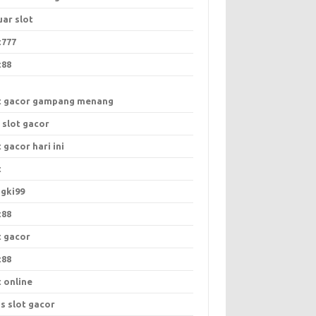
uar slot
t777
t88
t gacor gampang menang
k slot gacor
t gacor hari ini
t
gki99
t88
t gacor
t88
t online
us slot gacor