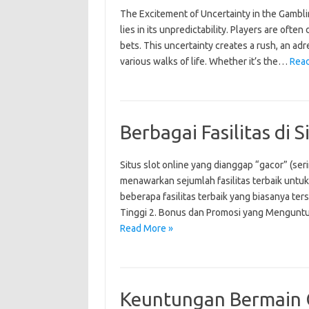
The Excitement of Uncertainty in the Gambl
lies in its unpredictability. Players are oft
bets. This uncertainty creates a rush, an ad
various walks of life. Whether it’s the…
Read
Berbagai Fasilitas di S
Situs slot online yang dianggap “gacor” (se
menawarkan sejumlah fasilitas terbaik untu
beberapa fasilitas terbaik yang biasanya ter
Tinggi 2. Bonus dan Promosi yang Menguntu
Read More »
Keuntungan Bermain 