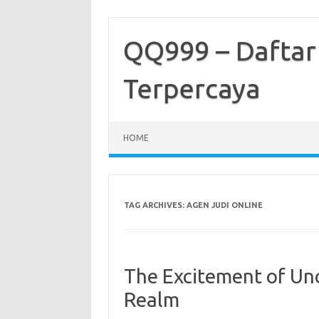
Skip
to
content
QQ999 – Daftar 
Terpercaya
HOME
TAG ARCHIVES:
AGEN JUDI ONLINE
The Excitement of Unc
Realm