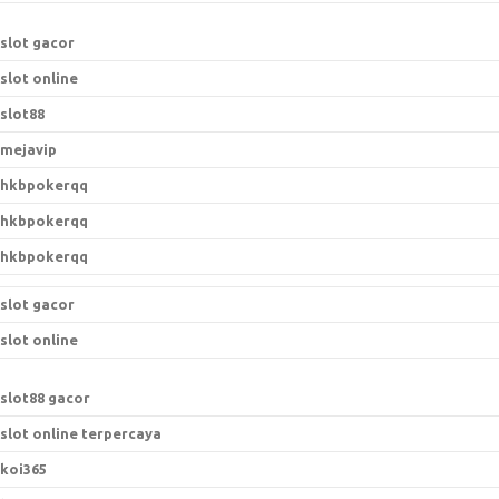
slot gacor
slot online
slot88
mejavip
hkbpokerqq
hkbpokerqq
hkbpokerqq
slot gacor
slot online
slot88 gacor
slot online terpercaya
koi365