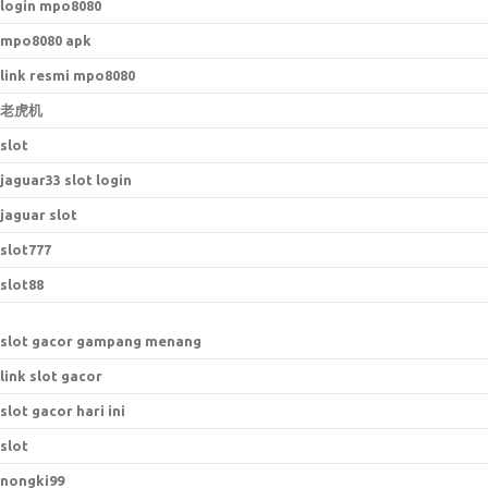
login mpo8080
mpo8080 apk
link resmi mpo8080
老虎机
slot
jaguar33 slot login
jaguar slot
slot777
slot88
slot gacor gampang menang
link slot gacor
slot gacor hari ini
slot
nongki99