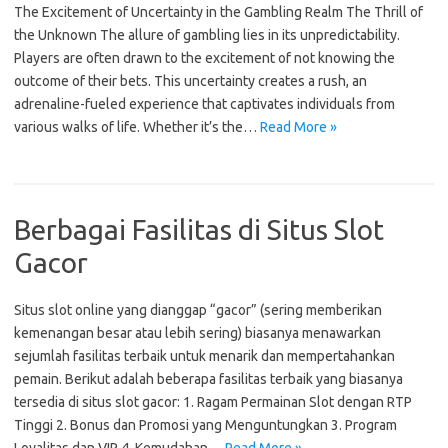
The Excitement of Uncertainty in the Gambling Realm The Thrill of
the Unknown The allure of gambling lies in its unpredictability.
Players are often drawn to the excitement of not knowing the
outcome of their bets. This uncertainty creates a rush, an
adrenaline-fueled experience that captivates individuals from
various walks of life. Whether it’s the…
Read More »
Berbagai Fasilitas di Situs Slot
Gacor
Situs slot online yang dianggap “gacor” (sering memberikan
kemenangan besar atau lebih sering) biasanya menawarkan
sejumlah fasilitas terbaik untuk menarik dan mempertahankan
pemain. Berikut adalah beberapa fasilitas terbaik yang biasanya
tersedia di situs slot gacor: 1. Ragam Permainan Slot dengan RTP
Tinggi 2. Bonus dan Promosi yang Menguntungkan 3. Program