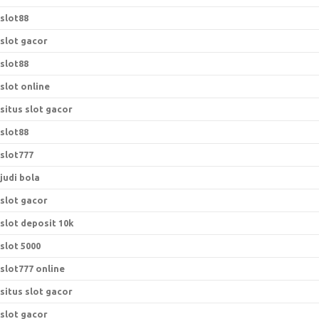
slot88
slot gacor
slot88
slot online
situs slot gacor
slot88
slot777
judi bola
slot gacor
slot deposit 10k
slot 5000
slot777 online
situs slot gacor
slot gacor