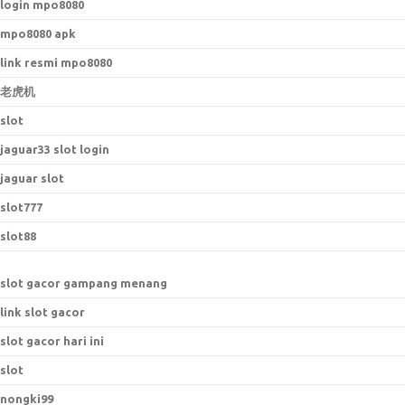
login mpo8080
mpo8080 apk
link resmi mpo8080
老虎机
slot
jaguar33 slot login
jaguar slot
slot777
slot88
slot gacor gampang menang
link slot gacor
slot gacor hari ini
slot
nongki99