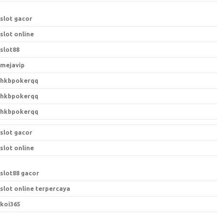
slot gacor
slot online
slot88
mejavip
hkbpokerqq
hkbpokerqq
hkbpokerqq
slot gacor
slot online
slot88 gacor
slot online terpercaya
koi365