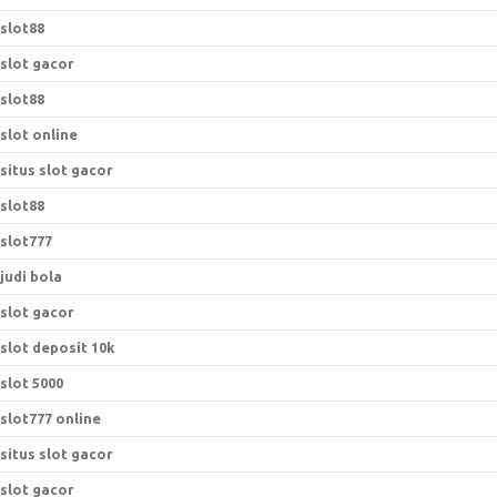
slot88
slot gacor
slot88
slot online
situs slot gacor
slot88
slot777
judi bola
slot gacor
slot deposit 10k
slot 5000
slot777 online
situs slot gacor
slot gacor