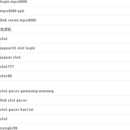
login mpo8080
mpo8080 apk
link resmi mpo8080
老虎机
slot
jaguar33 slot login
jaguar slot
slot777
slot88
slot gacor gampang menang
link slot gacor
slot gacor hari ini
slot
nongki99