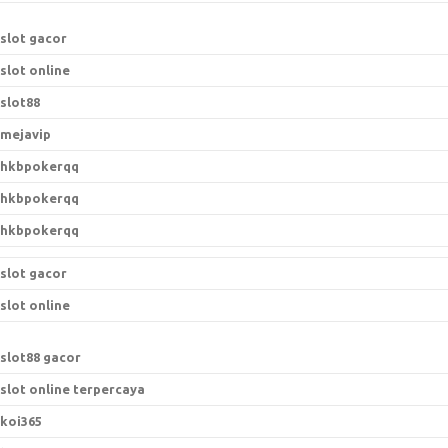
slot gacor
slot online
slot88
mejavip
hkbpokerqq
hkbpokerqq
hkbpokerqq
slot gacor
slot online
slot88 gacor
slot online terpercaya
koi365