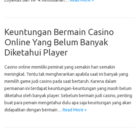
Loyalitas dan VIP 4. Kemudahan…
Read More »
Keuntungan Bermain Casino
Online Yang Belum Banyak
Diketahui Player
Casino online memiliki peminat yang semakin hari semakin
meningkat. Tentu tak mengherankan apabila saat ini banyak yang
memilih game judi casino pada saat bertaruh. Karena dalam
permainan ini terdapat keuntungan-keuntungan yang masih belum
diketahui oleh banyak player. Sebelum bermain judi casino, penting
buat para pemain mengetahui dulu apa saja keuntungan yang akan
didapatkan dengan bermain…
Read More »