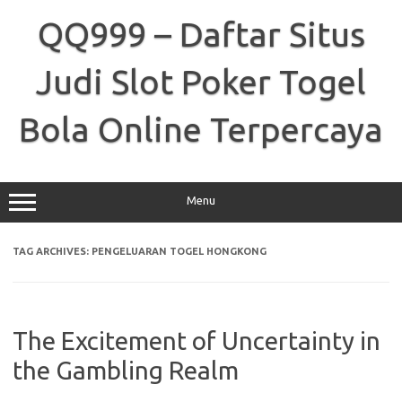
Skip
to
QQ999 – Daftar Situs
content
Judi Slot Poker Togel
Bola Online Terpercaya
Menu
TAG ARCHIVES:
PENGELUARAN TOGEL HONGKONG
The Excitement of Uncertainty in
the Gambling Realm