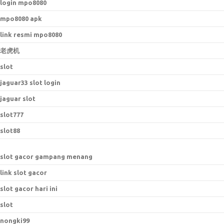
login mpo8080
mpo8080 apk
link resmi mpo8080
老虎机
slot
jaguar33 slot login
jaguar slot
slot777
slot88
slot gacor gampang menang
link slot gacor
slot gacor hari ini
slot
nongki99