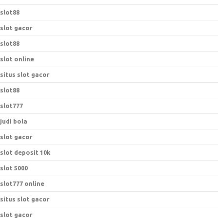
slot88
slot gacor
slot88
slot online
situs slot gacor
slot88
slot777
judi bola
slot gacor
slot deposit 10k
slot 5000
slot777 online
situs slot gacor
slot gacor