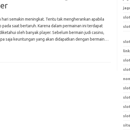
yer
jag
slo
n hari semakin meningkat. Tentu tak mengherankan apabila
o pada saat bertaruh. Karena dalam permainan ini terdapat
slo
etahui oleh banyak player. Sebelum bermain judi casino,
apa saja keuntungan yang akan didapatkan dengan bermain…
slo
lin
slo
slo
non
slo
slo
slo
slo
sit