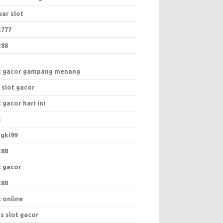
uar slot
t777
t88
t gacor gampang menang
k slot gacor
t gacor hari ini
t
gki99
t88
t gacor
t88
t online
us slot gacor