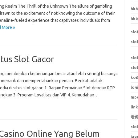
ing Realm The Thrill of the Unknown The allure of gambling
hk
en drawn to the excitement of not knowing the outcome of their
hk
renaline-fueled experience that captivates individuals from
 More »
slo
slo
itus Slot Gacor
slo
slo
ring memberikan kemenangan besar atau lebih sering) biasanya
koi
k menarik dan mempertahankan pemain. Berikut adalah
log
sedia di situs slot gacor: 1. Ragam Permainan Slot dengan RTP
ngkan 3. Program Loyalitas dan VIP 4. Kemudahan…
mpo
lin
老
slo
Casino Online Yang Belum
jag