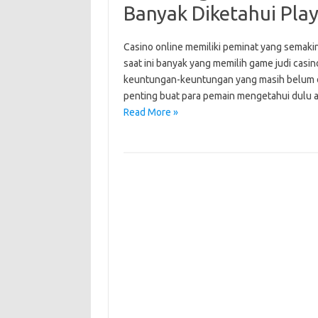
Banyak Diketahui Pla
Casino online memiliki peminat yang semaki
saat ini banyak yang memilih game judi casin
keuntungan-keuntungan yang masih belum dik
penting buat para pemain mengetahui dulu 
Read More »