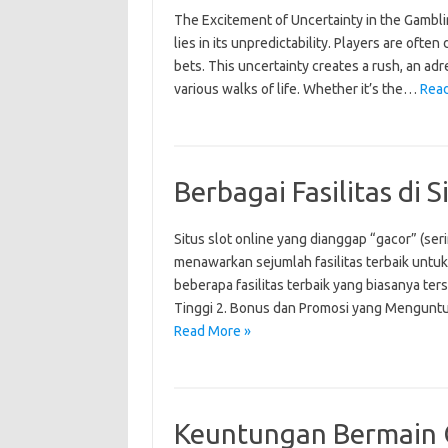
The Excitement of Uncertainty in the Gambl
lies in its unpredictability. Players are oft
bets. This uncertainty creates a rush, an ad
various walks of life. Whether it’s the…
Read
Berbagai Fasilitas di S
Situs slot online yang dianggap “gacor” (se
menawarkan sejumlah fasilitas terbaik untu
beberapa fasilitas terbaik yang biasanya ter
Tinggi 2. Bonus dan Promosi yang Menguntu
Read More »
Keuntungan Bermain 