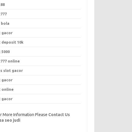
t88
t777
i bola
t gacor
t deposit 10k
t 5000
t777 online
us slot gacor
t gacor
t online
t gacor
r More Information Please
Contact Us
sa seo judi